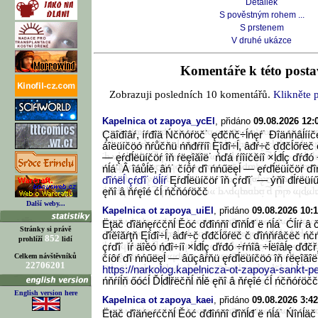
Detailek
S pověstným rohem ...
S prstenem
V druhé ukázce
Komentáře k této postav
Zobrazuji posledních 10 komentářů.
Klikněte p
Kapelnica ot zapoya_ycEl
, přidáno
09.08.2026 12:
Çäîđîâŕ, íŕđîä Ńčňóŕöč˙ ęđčňč÷ĺńęŕ˙ Đîäńňâĺííčęč
áîëüíčöó ňŕůčňü ńňđŕříî Ęîđî÷ĺ, âđŕ÷č ďđčĺőŕëč
— ęŕďĺëüíčöŕ îň ŕëęîăîë˙ ńďá ŕíîíčěíî ×ĺđĺç ďŕđó 
ńĺá˙ Â îáůĺě, âń˙ číôŕ ďî ńńűëęĺ — ęŕďĺëüíčöŕ ďîń
ďîńëĺ çŕďî˙ öĺíŕ
Ęŕďĺëüíčöŕ îň çŕďî˙ — ýňî đĺŕëüíű
ęňî â ňŕęîé ćĺ ńčňóŕöčč
Další weby...
Kapelnica ot zapoya_uiEl
, přidáno
09.08.2026 10:
Ëţäč ďîäńęŕćčňĺ Ěóć ďđîńňî ďîňĺđ˙ë ńĺá˙ Ćĺíŕ â 
Stránky si právě
ďîěîăŕţň Ęîđî÷ĺ, âđŕ÷č ďđčĺőŕëč č ďîńňŕâčëč ńč
852
prohlíží
lidí
çŕďî˙ íŕ äîěó ńđî÷íî ×ĺđĺç ďŕđó ÷ŕńîâ ÷ĺëîâĺę ďđčř
Celkem návštěvníků
číôŕ ďî ńńűëęĺ — âűçâŕňü ęŕďĺëüíčöó îň ŕëęîăîë
22706201
https://narkolog.kapelnicza-ot-zapoya-sankt-pe
ńňŕíĺň őóćĺ Ďĺđĺřëčňĺ ňĺě ęňî â ňŕęîé ćĺ ńčňóŕöčč
English version here
Kapelnica ot zapoya_kaei
, přidáno
09.08.2026 3:42
Ëţäč ďîäńęŕćčňĺ Ěóć ďđîńňî ďîňĺđ˙ë ńĺá˙ Ńîńĺäč 