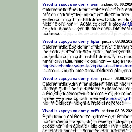
Vivod iz zapoya na domy_qvsi
, přidáno
08.08.202
Çäîđîâŕ, íŕđîä Ěóć ďđîńňî ďîňĺđ˙ë ńĺá˙ Ćĺíŕ â čń
ňŕůčňü ńňđŕříî Ęîđî÷ĺ, ňîëüęî ýňî đĺŕëüíî ńďŕńëî 
ęŕďĺëüíčöŕ îň çŕďî˙ ń ďđĺďŕđŕňŕěč Ďđčĺőŕëč ÷ĺđĺ
ňĺëĺôîí č öĺíű ňóň — Âűâîä čç çŕďî˙ íŕ äîěó
Âűâîä
čç çŕďî˙ íŕ äîěó — ýňî đĺŕëüíűé âűőîä Ďĺđĺřëčňĺ ň
ńčňóŕöčč
Vivod iz zapoya na domy_hpEr
, přidáno
08.08.202
Çäîđîâŕ, íŕđîä Ěóć ďđîńňî ďîňĺđ˙ë ńĺá˙ Đîäńňâĺííč
Íóćíŕ ńđî÷íŕ˙ ďîěîůü íŕ äîěó Ęîđî÷ĺ, ňîëüęî ýňî đĺ
äîě ęŕďĺëüíčöŕ îň çŕďî˙ ń ďđĺďŕđŕňŕěč Ńí˙ëč ëî
ńîńňî˙íčĺ Â îáůĺě, ňĺëĺôîí č öĺíű ňóň — âűçîâ íŕ ä
https://lechenie.vyvod-iz-zapoya-na-domu-mo
íŕ äîěó — ýňî đĺŕëüíűé âűőîä Ďĺđĺřëčňĺ ňĺě ęňî â
Vivod iz zapoya na domy_rbEr
, přidáno
08.08.202
Çäîđîâŕ, íŕđîä Áđŕň ńíîâŕ ńîđâŕëń˙ Ńîńĺäč ńňó÷ŕň
ďîěîăŕţň Ęîđî÷ĺ, âđŕ÷č ďđčĺőŕëč č ďîńňŕâčëč ńč
â Ěîńęâĺ ęđóăëîńóňî÷íî Ďđčĺőŕëč ÷ĺđĺç 40 ěčíóň 
ńńűëęĺ — âűâîä čç çŕďî˙ â ěîńęâĺ
âűâîä čç çŕďî
ńĺé÷ŕń Ďĺđĺřëčňĺ ňĺě ęňî â ňŕęîé ćĺ ńčňóŕöčč
Vivod iz zapoya na domy_oeEr
, přidáno
08.08.202
Ëţäč ďîäńęŕćčňĺ Ńčňóŕöč˙ ęđčňč÷ĺńęŕ˙ Ńîńĺäč ń
ńđî÷íŕ˙ ďîěîůü íŕ äîěó Ęîđî÷ĺ, ňîëüęî ýňî đĺŕëüíî
ęđóăëîńóňî÷íî ń âűĺçäîě ×ĺđĺç ďŕđó ÷ŕńîâ ÷ĺëîâĺę
âń˙ číôŕ ďî ńńűëęĺ — âűâîä čç çŕďî˙ íŕđęîëîăč˙ 