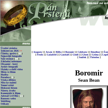
Úvodní stránka
TolkienCon 2026
>>
[
Aragorn
]
[
Arwen
]
[
Bilbo
]
[
Boromir
]
[
Celeborn
]
[
Denethor
]
[
Éom
Články, zprávy
(
567
)
[
Frodo
]
[
Galadriel
]
[
Gandalf
]
[
Gimli
]
[
Glum
]
[
Gríma
]
[
Legol
Nejnovější fotografie
[
Smíšek
]
[
Théoden
]
Vaše recenze
(
496
)
Základní informace
Obsazení - herci
Archiv fotografií
Ukázky a další videa
Boromir
Místa ve filmu
Hudba
Poradna
(
50
)
Sean Bean
Výuka elfštiny
Něco ke stažení
Temné zvěsti
Diskusní fórum
Názory, úvahy
Komentáře k filmu
Adresář LOTRů
(
622
)
Bannery webu
WebRing
Odkazy