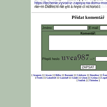
https://lechenie.vyvod-iz-zapoya-na-domu-mo
ńĺé÷ŕń Ďĺđĺřëčňĺ ňĺě ęňî â ňŕęîé ćĺ ńčňóŕöčč
P
řidat komentář
Jméno:
E-mail:
Komentář:
-->
Přepiš heslo
[
Aragorn
]
[
Arwen
]
[
Bilbo
]
[
Boromir
]
[
Celeborn
]
[
Denethor
]
[
Éom
[
Frodo
]
[
Galadriel
]
[
Gandalf
]
[
Gimli
]
[
Glum
]
[
Gríma
]
[
Legol
[
Smíšek
]
[
Théoden
]