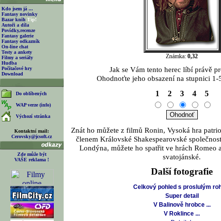
Kdo jsem já ...
Fantasy novinky
Bazar knih
Tip!
Autoři a díla
Povídky,recenze
Fantasy galerie
Fantasy odkazník
On-line chat
Testy a ankety
Známka:
0,32
Filmy a seriály
Hudba
Jak se Vám tento herec líbí právě pr
Počítačové hry
Download
Ohodnoťte jeho obsazení na stupnici 1-5
1
2
3
4
5
Do oblíbených
WAP verze (info)
Výchozí stránka
Znát ho můžete z filmů Ronin, Vysoká hra patri
Kontaktní mail:
Cerovsky@jcsoft.cz
členem Královské Shakespearovské společnost
Londýna, můžete ho spatřit ve hrách Romeo a
Zde může být
svatojánské.
VAŠE reklama !
Další fotografie
Celkový pohled s proslulým r
Super detail
V Balinově hrobce ...
V Roklince ...