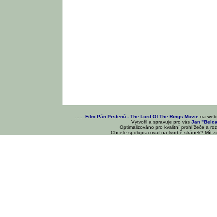
...:::
Film Pán Prstenů - The Lord Of The Rings Movie
na we
Vytvořil a spravuje pro vás
Jan "Belc
Optimalizováno pro kvalitní prohlížeče a ro
Chcete spolupracovat na tvorbě stránek? Mít 