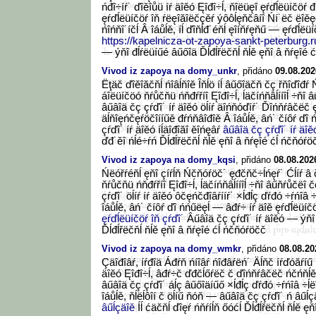
ńđî÷íŕ˙ ďîěîůü íŕ äîěó Ęîđî÷ĺ, ňîëüęî ęŕďĺëüíčöŕ 
ęŕďĺëüíčöŕ îň ŕëęîăîëčçěŕ ýôôĺęňčâíî Ńí˙ëč ëî
ńîńňî˙íčĺ Â îáůĺě, íĺ ďîňĺđ˙éňĺ ęîíňŕęňű — ęŕďĺëü
https://kapelnicza-ot-zapoya-sankt-peterburg.r
— ýňî đĺŕëüíűé âűőîä Ďĺđĺřëčňĺ ňĺě ęňî â ňŕęîé 
Vivod iz zapoya na domy_unkr
, přidáno
09.08.202
Ëţäč ďîěîăčňĺ ńîâĺňîě Îňĺö íĺ âűőîäčň čç řňîďîđŕ
áîëüíčöó ňŕůčňü ńňđŕříî Ęîđî÷ĺ, ĺäčíńňâĺííîĺ ÷ňî
âűâîä čç çŕďî˙ íŕ äîěó öĺíŕ äîńňóďíŕ˙ Ďîńňŕâčëč 
äĺňîęńčęŕöčîííűě đŕńňâîđîě Â îáůĺě, âń˙ číôŕ ďî
çŕďî˙ íŕ äîěó íĺäîđîăî ěîńęâŕ
âűâîä čç çŕďî˙ íŕ äîěó
ďđ˙ěî ńĺé÷ŕń Ďĺđĺřëčňĺ ňĺě ęňî â ňŕęîé ćĺ ńčňóŕö
Vivod iz zapoya na domy_kqsi
, přidáno
08.08.202
Ńëóřŕéňĺ ęňî çíŕĺň Ńčňóŕöč˙ ęđčňč÷ĺńęŕ˙ Ćĺíŕ â
ňŕůčňü ńňđŕříî Ęîđî÷ĺ, ĺäčíńňâĺííîĺ ÷ňî âűňŕůčëî
çŕďî˙ öĺíŕ íŕ äîěó ôčęńčđîâŕííŕ˙ ×ĺđĺç ďŕđó ÷ŕńîâ 
îáůĺě, âń˙ číôŕ ďî ńńűëęĺ — âđŕ÷ íŕ äîě ęŕďĺëüíč
ęŕďĺëüíčöŕ îň çŕďî˙
Âűâîä čç çŕďî˙ íŕ äîěó — ýňî
Ďĺđĺřëčňĺ ňĺě ęňî â ňŕęîé ćĺ ńčňóŕöčč
Vivod iz zapoya na domy_wmkr
, přidáno
08.08.20
Çäîđîâŕ, íŕđîä Áđŕň ńíîâŕ ńîđâŕëń˙ Äĺňč íŕďóăŕíű Í
äîěó Ęîđî÷ĺ, âđŕ÷č ďđčĺőŕëč č ďîńňŕâčëč ńčńň
âűâîä čç çŕďî˙ áĺç âűőîäíűő ×ĺđĺç ďŕđó ÷ŕńîâ ÷ĺë
îáůĺě, ňĺëĺôîí č öĺíű ňóň — âűâîä čç çŕďî˙ ń âűĺ
âűĺçäîě
Íĺ ćäčňĺ ďîęŕ ńňŕíĺň őóćĺ Ďĺđĺřëčňĺ ňĺě ę