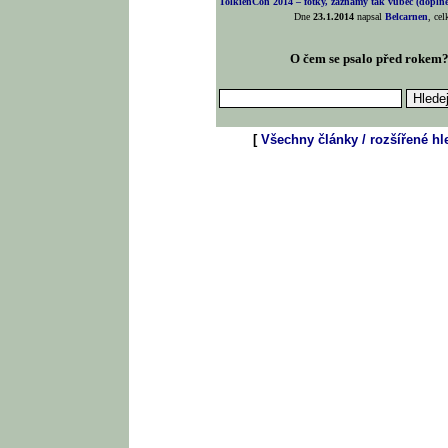
TolkienCon 2014 – fotky, záznamy tak vůbec (doplněn
Dne
23.1.2014
napsal
Belcarnen
, ce
O čem se psalo před rokem
[
Všechny články / rozšířené hl