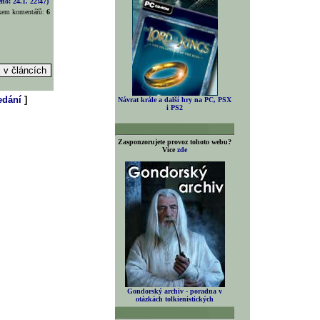
o: 24.1. 22:47)
lkem komentářů:
6
?
edání
]
Návrat krále a další hry na PC, PSX
i PS2
Zasponzorujete provoz tohoto webu?
Více
zde
Gondorský archiv - poradna v
otázkách tolkienistických