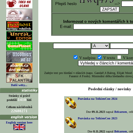
-->
Přepiš heslo
Informovat o nových komentářích k t
E-mail:
V nadpisu
V textu
V kom
Zadejte text pro hledání v eláncích (napo. Gandalf
A
Balrog, Elijah Wood
Faramir
A
Frodo). Minimální délka hledaného slova j
Další weby...
Poslední elánky / novinky
Stránky si právě
Pozvánka na TolkienCon 2024
1410
prohlíží
lidí
Celkem návštěvníků
22680271
Dne
09.11.2023
napsal
Belcarnen
, ce
Pozvánka na TolkienCon 2023
English version here
Dne
8.11.2022
napsal
Belcarnen
, ce