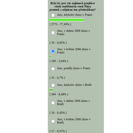
Byla by pro vás zajímavá projekce
všech rozšířených verzí Pána
prstenů s nějakou tou přednáškou?
Ano, kdykoliv (kino v Praze)
[ 2775 - 77,43% ]
Ano, v dubnu 2006 (kino v
Praze)
[ 33 - 0,92% ]
Ano, v květnu 2006 (kino v
Praze)
[ 109 - 3,04% ]
Ano, později (kino v Praze)
[ 25 - 0,7% ]
Ano, kdykoliv (kino v Brně)
[ 304 - 8,48% ]
Ano, v dubnu 2006 (kino v
Brně)
[ 16 - 0,45% ]
Ano, v květnu 2006 (kino v
Brně)
[ 17 - 0,47% ]