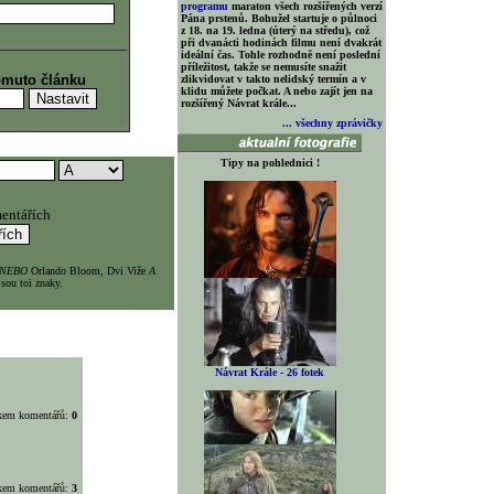
programu
maraton všech rozšířených verzí
Pána prstenů. Bohužel startuje o půlnoci
z 18. na 19. ledna (úterý na středu), což
při dvanácti hodinách filmu není dvakrát
ideální čas. Tohle rozhodně není poslední
příležitost, takže se nemusíte snažit
omuto článku
zlikvidovat v takto nelidský termín a v
klidu můžete počkat. A nebo zajít jen na
rozšířený Návrat krále...
... všechny zprávičky
Tipy na pohlednici !
entářích
NEBO
Orlando Bloom, Dvi Viže
A
sou toi znaky.
Návrat Krále - 26 fotek
lkem komentářů:
0
lkem komentářů:
3