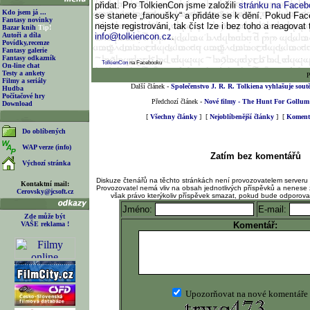
přidat. Pro TolkienCon jsme založili
stránku na Face
Kdo jsem já ...
se stanete „fanoušky“ a přidáte se k dění. Pokud Fa
Fantasy novinky
nejste registrováni, tak číst lze i bez toho a reagovat
Bazar knih
Tip!
Autoři a díla
info@tolkiencon.cz
.
Povídky,recenze
Fantasy galerie
Fantasy odkazník
TolkienCon
na Facebooku
On-line chat
Testy a ankety
P
Filmy a seriály
Další článek -
Společenstvo J. R. R. Tolkiena vyhlašuje sou
Hudba
Počítačové hry
Předchozí článek -
Nové filmy - The Hunt For Gollum
Download
[
Všechny články
] [
Nejoblíbenější články
] [
Komento
Do oblíbených
WAP verze (info)
Zatím bez komentářů
Výchozí stránka
Diskuze čtenářů na těchto stránkách není provozovatelem serveru
Kontaktní mail:
Provozovatel nemá vliv na obsah jednotlivých příspěvků a nenese 
Cerovsky@jcsoft.cz
však právo kterýkoliv příspěvek smazat, pokud bude odporov
Jméno:
E-mail:
Zde může být
VAŠE reklama !
Komentář:
Upozorňovat na nové komentáře