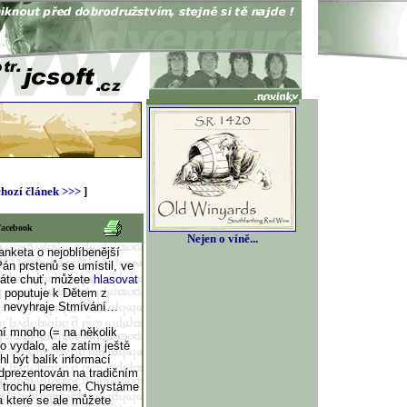
hozí článek >>>
]
Facebook
Nejen o víně...
anketa o nejoblíbenější
Pán prstenů se umístil, ve
máte chuť, můžete
hlasovat
s poputuje k Dětem z
yž nevyhraje Stmívání…
ní mnoho (= na několik
o vydalo, ale zatím ještě
l být balík informací
odprezentován na tradičním
ím trochu pereme. Chystáme
a které se ale můžete