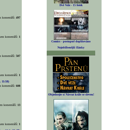
Dvě Veže - 15 fotek
em komentářů:
497
lkem komentářů:
1
Comics - postupně doplňováno
Nejoblíbenější články
em komentářů:
507
lkem komentářů:
1
. 11:58)
em komentářů:
608
Objednejte si Návrat krále se slevou!
kem komentářů:
13
lkem komentářů:
1