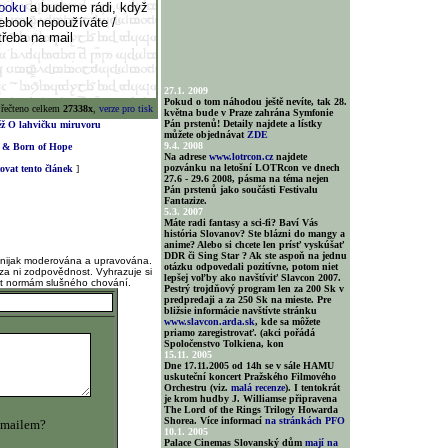
booku
a budeme rádi, když
cebook nepoužíváte /
 třeba na mail
27.1. 2009
Pokud o tom náhodou ještě nevíte, tak 28.
řečteno celkem
27338x
,
verze pro tisk
května bude v Praze zahrána Symfonie
Pán prstenů! Detaily najdete a lístky
těž O lahvičku miruvoru
můžete objednávat
ZDE
9.4. 2008
 & Born of Hope
Na adrese
www.lotrcon.cz
najdete
pozvánku na letošní LOTRcon ve dnech
vat tento článek
]
27.6 - 29.6 2008, pásma na téma nejen
Pán prstenů jako součásti Festivalu
Fantazize.
5.3. 2007
Máte radi fantasy a sci-fi? Baví Vás
história Slovanov? Ste blázni do mangy a
anime? Alebo si chcete len prísť vyskúšať
DDR či Sing Star ? Ak ste aspoň na jednu
 nijak moderována a upravována.
otázku odpovedali pozitívne, potom niet
za ni zodpovědnost. Vyhrazuje si
lepšej voľby ako navštíviť Slavcon 2007.
at normám slušného chování.
Pestrý trojdňový program len za 200 Sk v
predpredaji a za 250 Sk na mieste. Pre
bližsie informácie navštívte stránku
www.slavcon.arda.sk
, kde sa môžete
priamo zaregistrovať. (akci pořádá
Spoločenstvo Tolkiena, kon
15.11. 2005
Dne 17.11.2005 od 14h se v sále HAMU
uskuteční koncert Pražského Filmového
Orchestru (viz.
malá recenze
). I tentokrát
je krom hudby J. Williamse připravena
The Lord of the Rings Trilogy Howarda
Shorea. Více informací
na stránkách PFO
 mailem?
10.1. 2005
Palace Cinemas Slovanský dům
mají na