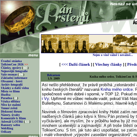
Nejen o víně vážně i nevážně...
Úvodní stránka
[
<<< Další článek
] [
Všechny články
] [
Předc
TolkienCon 2026
>>
Články, zprávy
(
567
)
Nejnovější fotografie
Vaše recenze
(
496
)
Belcarnen
Kniha mého srdce, TolkienCon & 
Základní informace
1.9. 2009
Obsazení - herci
Asi nešlo přehlédnout, že právě probíhá „celonárodní 
Archiv fotografií
Ukázky a další videa
knihu českých čtenářů“ nazvaná
Kniha mého srdce
. 
Místa ve filmu
společnosti velmi dobré i sporné, v TOP 12. Pokud 
Hudba
Poradna
(
50
)
i Vy
. Upřímně mi vůbec nebude vadit, pokud Váš hla
Výuka elfštiny
Bullerbynu, Saturninovi či Malému princi, hlavně kd
Něco ke stažení
Temné zvěsti
Novinek o filmovém zpracování knihy Hobit zatím ne
Diskusní fórum
Názory, úvahy
nadšených článků jako kdysi k filmu Pán prstenů by t
Komentáře k filmu
vyčkávám), ale myslím, že v průběhu ledna by již moh
Adresář LOTRů
(
622
)
Bannery webu
mnohem ucelenější a zajímavější. A při troše štěstí 
WebRing
TolkienConu. S tím, jak tuto akci uspořádat, se zat
Odkazy
i malé víkendové „výjezdní zasedání organizátorů“, n