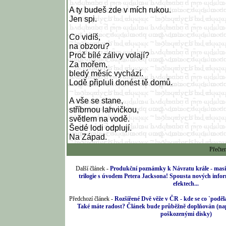
A ty budeš zde v mích rukou.
Jen spi.
Co vidíš,
na obzoru?
Proč bílé zálivy volají?
Za mořem,
bledý měsíc vychází.
Lodě připluli donést tě domů.
A vše se stane,
stříbrnou lahvičkou,
světlem na vodě.
Šedé lodi odplují.
Na Západ.
Přečte
Další článek -
Produkční poznámky k Návratu krále - masiv
trilogie s úvodem Petera Jacksona! Spousta nových inform
efektech...
Předchozí článek -
Rozšířené Dvě věže v ČR - kde se co `podě
Také máte radost? Článek bude průběžně doplňován (nap
poškozenými disky)