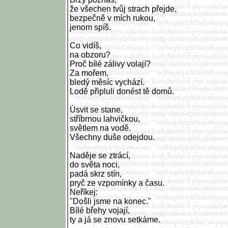
že všechen tvůj strach přejde,
bezpečně v mích rukou,
jenom spíš.
Co vidíš,
na obzoru?
Proč bílé zálivy volají?
Za mořem,
bledý měsíc vychází.
Lodě připluli donést tě domů.
Úsvit se stane,
stříbrnou lahvičkou,
světlem na vodě.
Všechny duše odejdou.
Naděje se ztrácí,
do světa noci,
padá skrz stín,
pryč ze vzpomínky a času.
Neříkej:
"Došli jsme na konec."
Bílé břehy vojají,
ty a já se znovu setkáme.