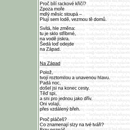
Proč bílí rackové křičí?
Zpoza moře
mdlý měsíc stoupá –
Plují sem lodě, vezmou tě domů.
Svítá, hle změna:
tu je sklo stříbrné,
na vodě jiskra.
Šedá loď odejde
na Západ.
Na Západ
Polož,
tvojí roztomilou a unavenou hlavu.
Padá noc,
došel jsi na konec cesty.
Těď spi,
a sni pro jednou jako dřív.
Oni volají,
přes vzdálený břeh.
Proč pláčeš?
Co znamenají slzy na tvé tváři?
Brzy poznáš,