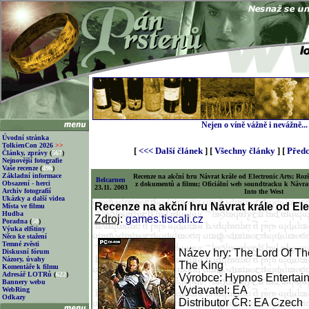
Nejen o víně vážně i nevážně...
Úvodní stránka
TolkienCon 2026
>>
[
<<< Další článek
] [
Všechny články
] [
Předc
Články, zprávy
(
567
)
Nejnovější fotografie
Vaše recenze
(
496
)
Základní informace
Recenze na akční hru Návrat krále od Electronic Arts; Roz
Belcarnen
Obsazení - herci
z dokumentů a filmu; Oficiální web soundtracku k Návrat
23.11. 2003
Archiv fotografií
Into the West
Ukázky a další videa
Recenze na akční hru Návrat krále od Ele
Místa ve filmu
Hudba
Zdroj
:
games.tiscali.cz
Poradna
(
50
)
Výuka elfštiny
Něco ke stažení
Temné zvěsti
Název hry: The Lord Of Th
Diskusní fórum
Názory, úvahy
The King
Komentáře k filmu
Adresář LOTRů
(
622
)
Výrobce: Hypnos Entertai
Bannery webu
Vydavatel: EA
WebRing
Odkazy
Distributor ČR: EA Czech