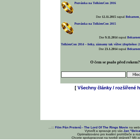
Pozvánka na TolkienCon 2016
Dne
12.11.2015
napsal
Belcarnen
Pozvánka na TolkienCon 2015
Dne
9.11.2014
napsal
Belcarne
TolkienCon 2014 – fotky, záznamy tak vůbec (doplněno: 24
Dne
23.1.2014
napsal
Belcarne
O čem se psalo před rokem
[
Všechny články / rozšířené h
...:::
Film Pán Prstenů - The Lord Of The Rings Movie
na we
Vytvořil a spravuje pro vás
Jan "Belc
Optimalizováno pro kvalitní prohlížeče a ro
Chcete spolupracovat na tvorbě stránek? Mít 