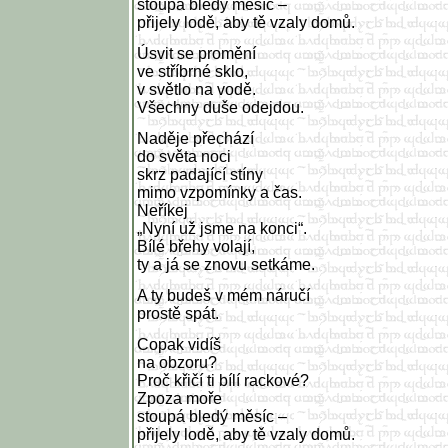
stoupá bledý měsíc –
přijely lodě, aby tě vzaly domů.
Úsvit se promění
ve stříbrné sklo,
v světlo na vodě.
Všechny duše odejdou.
Naděje přechází
do světa noci
skrz padající stíny
mimo vzpomínky a čas.
Neříkej
„Nyní už jsme na konci“.
Bílé břehy volají,
ty a já se znovu setkáme.
A ty budeš v mém náručí
prostě spát.
Copak vidíš
na obzoru?
Proč křičí ti bílí rackové?
Zpoza moře
stoupá bledý měsíc –
přijely lodě, aby tě vzaly domů.