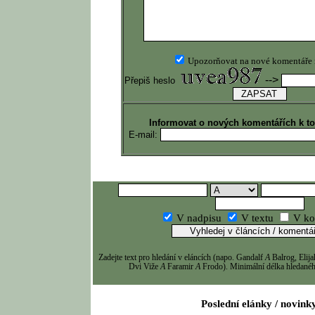
Upozorňovat na nové komentáře
-->
Přepiš heslo
Informovat o nových komentářích k t
E-mail:
V nadpisu
V textu
V ko
Zadejte text pro hledání v eláncích (napo. Gandalf
A
Balrog, Eli
Dvi Viže
A
Faramir
A
Frodo). Minimální délka hledaného
Poslední elánky / novink