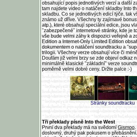
obsahující popis jednotlivých verzí a další z
tam najdete video o natáčení skladby Into t
skladbu. Co se jednotlivých edicí týče, tak v
známo už dříve. Všechny ty zajímavé bonusy
atp.), které obsahují speciální edice, jsou v
"zabezpečené" internetové stránky, kde je to
vše bude velmi záhy k dispozici veřejně a z
Edition a Internet-Only Limited Edition obsa
dokumentem o natáčení soundtracku a "supe
trilogii. Všechny verze obsahují více či mén
Doufám již velmi brzy se zde objeví odkaz 
minimálně klasické "základní" verze sound
poměrně velmi dobré ceny. Držte palce :-)
Stránky soundtracku
Tři překlady písně Into the West
První dva překlady má na svědomí
Gismoo
.
doslovný, druhý pak pokusem o přebásnění. 