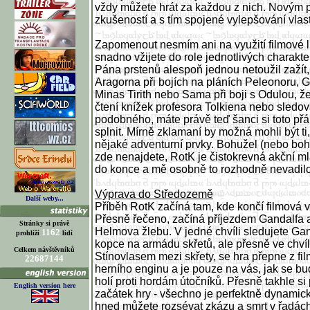
vždy můžete hrát za každou z nich. Novým p
zkušeností a s tím spojené vylepšování vlast
Zapomenout nesmím ani na využití filmové li
snadno vžijete do role jednotlivých charakte
Pána prstenů alespoň jednou netoužil zažít, 
Aragorna při bojích na pláních Peleonoru, G
Minas Tirith nebo Sama při boji s Odulou, že
čtení knížek profesora Tolkiena nebo sledován
podobného, máte právě teď šanci si toto přá
splnit. Mírně zklamaní by možná mohli být ti, 
nějaké adventurní prvky. Bohužel (nebo boh
zde nenajdete, RotK je čistokrevná akční ml
do konce a mě osobně to rozhodně nevadilo
Výprava do Středozemě
Další weby...
Příběh RotK začíná tam, kde končí filmová 
Přesně řečeno, začíná příjezdem Gandalfa a
Stránky si právě
Helmova žlebu. V jedné chvíli sledujete Gand
1162
prohlíží
lidí
kopce na armádu skřetů, ale přesně ve chvíl
Celkem návštěvníků
Stínovlasem mezi skřety, se hra přepne z f
22687144
herního enginu a je pouze na vás, jak se 
holí proti hordám útočníků. Přesně takhle si 
English version here
začátek hry - všechno je perfektně dynamic
hned můžete rozsévat zkázu a smrt v řadách 