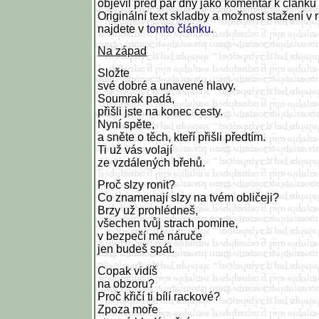
objevil před pár dny jako komentář k článku a
Originální text skladby a možnost stažení v
najdete v
tomto článku
.
Na západ
Složte
své dobré a unavené hlavy.
Soumrak padá,
přišli jste na konec cesty.
Nyní spěte,
a sněte o těch, kteří přišli předtím.
Ti už vás volají
ze vzdálených břehů.
Proč slzy ronit?
Co znamenají slzy na tvém obličeji?
Brzy už prohlédneš,
všechen tvůj strach pomine,
v bezpečí mé náruče
jen budeš spát.
Copak vidíš
na obzoru?
Proč křičí ti bílí rackové?
Zpoza moře