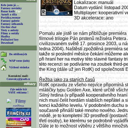
Lokalizace: manuál
Kdo jsem já ...
Datum vydání: listopad 20
Fantasy novinky
Bazar knih
Tip!
Multiplayer: kooperativní v
Autoři a díla
3D akcelerace: ano
Povídky,recenze
Fantasy galerie
Fantasy odkazník
On-line chat
Testy a ankety
Pomalu ale jistě se nám přibližuje premiéra
Filmy a seriály
Hudba
filmové trilogie Pán prstenů režiséra Petera
Počítačové hry
Download
civilizovaném světě 17. prosince 2003, u ná
ledna 2004). Naštěstí zpožděná premiéra se 
takže si poslední měsíce čekání můžeme ale
Do oblíbených
při hraní her na motivy této slavné fantasy tr
WAP verze (info)
této recenzi se podíváme na zoubek third-pe
Výchozí stránka
the King (dále už jen RotK) od společnosti E
Kontaktní mail:
Řežba jako za starých časů
Cerovsky@jcsoft.cz
RotK opravdu ze všeho nejvíce připomíná st
mlátičky typu Golden Axe, které určitě všichn
Zde může být
VAŠE reklama !
Silný hrdina (v případě kooperativního hraní 
nich musí čelit hordám slabších nepřátel a 
konci každého levelu. V podobném duchu s
současně přináší také mnoho nového. Jednak
módě, je to kompletní 3D prostředí (postavič
třetí osoby), ke kterému se podrobně vyjádřím
Dále je to možnost výběru z většího množstv