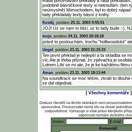
Ráda porovnávám překlady a ráda překládám, 
podobně básničkové texty si netroufám. (ten r
neúmyslně) Mimochodem, byl to dobrý nápad 
tady překládaly texty básní z knihy.
Kostěj
, poidáno
25.11. 2003 9:55:51
JOJ! Uz se nam to blizi, uz to tady bude :-). NJ
tovje
, poidáno
24.11. 2003 20:18:18
právě to poslouchám, trochu "holliwoodské" al
Ungel
, poidáno
23.11. 2003 21:15:33
Ten první překlad je nejlepší a ta skladba se mi
víc.Ale je třeba přiznat, že zpěvačka je osobitá a
Lotrem.Líbí se mi ale, že je ke každému filmu v
Aman
, poidáno
23.11. 2003 18:13:44
Na soundtrack se moc těším, zkrátí to dlouhé 
se dal objednat.
[
Všechny komentáře
]
Diskuze čtenářů na těchto stránkách není provozovatele
upravována. Provozovatel nemá vliv na obsah jednotlivý
zodpovědnost. Vyhrazuje si však právo kterýkoliv pří
odporovat normám slušného chov
Jméno:
E-mail:
Komentář: