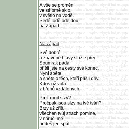
A vše se promění
ve stříbrné sklo,
v světlo na vodě.
Šedé lodě odejdou
na Západ.
Na západ
Své dobré
a znavené hlavy složte přec.
Soumrak padá,
přišli jste na cesty své konec.
Nyní spěte,
a sněte o těch, kteří přišli dřív.
Kdos už volá
z břehů vzdálených.
Proč ronit slzy?
Pročpak jsou slzy na tvé tváři?
Brzy už zříš,
všechen tvůj strach pomine,
v náruči mé
budeš jen spát.