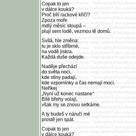
Copak to jen
v dálce kouká?
Proč bílí rackové křičí?
Zpoza moře
mdlý měsíc stoupá –
plují sem lodě, vezmou tě domů.
Svítá, hle změna:
tu je sklo stříbrné,
na vodě jiskra.
Každá duše odejde.
Naděje přechází
do světa noci,
kde stíny padají,
kde vzpomínky a čas nemají moci.
Neříkej
„Nyní už konec nastane“
Bílé břehy volají,
však my se znovu setkáme.
A ty budeš v náruči mé
prostě jen spát.
Copak to jen
v dálce kouká?