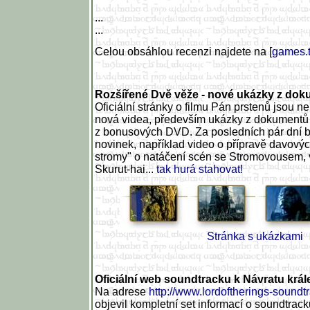
...
...
Celou obsáhlou recenzi najdete na [
games.t
Rozšířené Dvě věže - nové ukázky z dok
Oficiální stránky o filmu Pán prstenů jsou 
nová videa, především ukázky z dokument
z bonusových DVD. Za posledních pár dní b
novinek, například video o přípravě davovýc
stromy" o natáčení scén se Stromovousem, 
Skurut-hai...
tak hurá stahovat!
Stránka s ukázkami
Oficiální web soundtracku k Návratu král
Na adrese
http://www.lordoftherings-soundt
objevil kompletní set informací o soundtrack