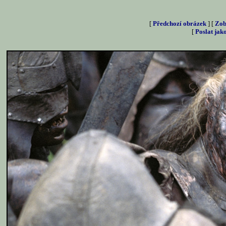
[
Předchozí obrázek
] [
Zob
[
Poslat jak