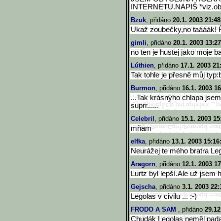
INTERNETU.NAPIŠ *viz.ob
Bzuk
, přidáno
20.1. 2003 21:48
Ukaž zoubečky,no taááák! 
gimli
, přidáno
20.1. 2003 13:27
no ten je hustej jako moje ba
Lúthien
, přidáno
17.1. 2003 21
Tak tohle je přesně můj typ
Burmon
, přidáno
16.1. 2003 16
...Tak krásnýho chlapa jsem 
suprr......
Celebril
, přidáno
15.1. 2003 15
mňam
elfka
, přidáno
13.1. 2003 15:16
Neurážej te mého bratra Le
Aragorn
, přidáno
12.1. 2003 17
Lurtz byl lepší.Ale už jsem h
Gejscha
, přidáno
3.1. 2003 22:
Legolas v civilu ... :-)
FRODO A SAM
, přidáno
29.12
Chudák Legolas neměl pada