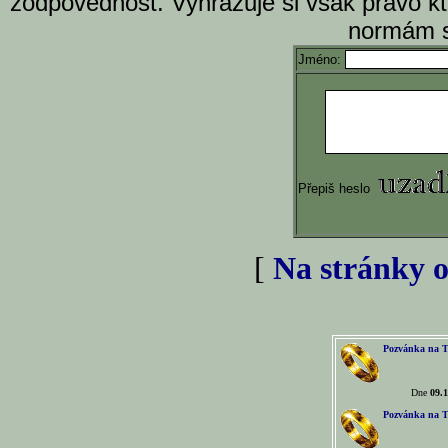
zodpovědnost. Vyhrazuje si však právo k
normám s
Jméno:
Přepiš heslo
[
Na stránky o
Pozvánka na T
Dne
09.1
Pozvánka na T