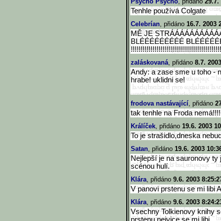
Psycho Psycho
, přidáno
29.7.
Tenhle používá Colgate
Celebrían
, přidáno
16.7. 2003 
MĚ JE STRÁÁÁÁÁÁÁÁÁÁÁÁÁ
BLÉÉÉÉÉÉÉÉÉ BLÉÉÉÉÉÉÉÉÉÉ
!!!!!!!!!!!!!!!!!!!!!!!!!!!!!!
!!!!!!!!!!!!!!!
zaláskovaná
, přidáno
8.7. 200
Andy: a zase sme u toho - n
hrabe! uklidni se!
frodova nastávající
, přidáno
27
tak tenhle na Froda nemá!!!!
Králíček
, přidáno
19.6. 2003 10
To je strašidlo,dneska nebu
Satan
, přidáno
19.6. 2003 10:3
Nejlepší je na sauronovy ty
scénou hulí.
Klára
, přidáno
9.6. 2003 8:25:2
V panovi prstenu se mi libi 
Klára
, přidáno
9.6. 2003 8:24:2
Vsechny Tolkienovy knihy se
prstenu.nejvice se mi libi