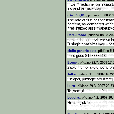
https://medicinefromindia.st
indianpharmacy com
uAzcZnQDx
, přidáno
13.08.202
The rate of first hospitaliza
percent, as compared with t
href=http://cialiss.makeup>
DerekReado
, přidáno
08.08.20
senior dating services: <a h
">single chat sites</a> - bes
cialis generic date
, přidáno
5.
hello guos 9128738513
Eomer
, přidáno
22.7. 2008 17:
zapichnu ho jako chovny pr
Telka
, přidáno
11.5. 2007 16:22
Chlapci, přiznejte se! Ktere
Lurtz
, přidáno
29.3. 2007 20:33
To jsem já.................?
Legolas
, přidáno
4.2. 2007 10:
Hnusnej skřet