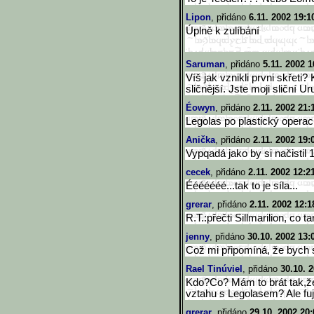
Lipon
, přidáno
6.11. 2002 19:1
Úplně k zulíbání
Saruman
, přidáno
5.11. 2002 1
Víš jak vznikli prvni skřeti? 
sličnější. Jste moji sliční Ur
Éowyn
, přidáno
2.11. 2002 21:
Legolas po plastický operaci
Anička
, přidáno
2.11. 2002 19:
Vypqadá jako by si načistil 
cecek
, přidáno
2.11. 2002 12:2
Ééééééé...tak to je síla...
grerar
, přidáno
2.11. 2002 12:1
R.T.:přečti Sillmarilion, co 
jenny
, přidáno
30.10. 2002 13:
Což mi připomíná, že bych s
Rael Tinúviel
, přidáno
30.10. 
Kdo?Co? Mám to brát tak,že
vztahu s Legolasem? Ale fuj!!
grerar
, přidáno
29.10. 2002 20: