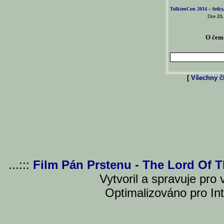
TolkienCon 2014 – fotky,
Dne
23.
O čem 
[
Všechny čl
...:::
Film Pán Prstenu - The Lord Of 
Vytvoril a spravuje pro
Optimalizováno pro Int