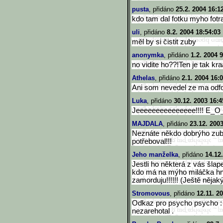
pusta
, přidáno
25.2. 2004 16:1
kdo tam dal fotku myho fot
uli
, přidáno
8.2. 2004 18:54:03
měl by si čistit zuby
anonymka
, přidáno
1.2. 2004 
no vidite ho??!Ten je tak kra
Athelas
, přidáno
2.1. 2004 16:
Ani som nevedel ze ma odfot
Luka
, přidáno
30.12. 2003 16:4
Jeeeeeeeeeeeeeee!!!! E_
MAJDALA
, přidáno
23.12. 200
Neznáte někdo dobrýho zub
potřeboval!!!
Jeho manželka
, přidáno
14.12
Jestli ho některá z vás šlap
kdo má na mýho miláčka hnu
zamorduju!!!!!! (Ještě něja
Stromovous
, přidáno
12.11. 2
Odkaz pro psycho psycho : 
nezarehotal .