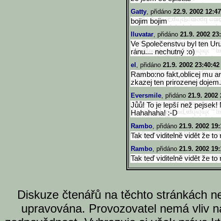
Gatty
, přidáno
22.9. 2002 12:47
bojim bojim
Iluvatar
, přidáno
21.9. 2002 23
Ve Společenstvu byl ten Uruk
ránu.... nechutný :o)
el
, přidáno
21.9. 2002 23:40:42
Rambo:no fakt,oblicej mu a
zkazej ten prirozenej dojem..
Eversmile
, přidáno
21.9. 2002 
Jůů! To je lepší než pejsek! 
Hahahaha! :-D
Rambo
, přidáno
21.9. 2002 19:
Tak teď viditelně vidět že to
Rambo
, přidáno
21.9. 2002 19:
Tak teď viditelně vidět že to
Diskuze čtenářů na těchto stránkách n
upravována. Provozovatel nemá vliv n