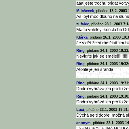
aaa jeste trochu pridat volt
Milašeeek
, přidáno
13.2. 2003 
Asi byl moc dlouho na sluní
zufalec
, přidáno
28.1. 2003 7:1
Ma to votekly, kousla ho Od
Klárka
, přidáno
26.1. 2003 10:
Je vidět že si rád čistí zoub
Ring
, přidáno
24.1. 2003 19:33
Nevidíte jak se směje!!!!!!!!!!!
Ring
, přidáno
24.1. 2003 19:32
Atohle je jen sranda
Ring
, přidáno
24.1. 2003 19:31
Dodro vyhrává jen pro to že mu t
Ring
, přidáno
24.1. 2003 19:30
Dodro vyhrává jen pro to že mu t
Luxi
, přidáno
22.1. 2003 19:31
Dýchá se ti dobře, možná sis
anonym
, přidáno
22.1. 2003 14
JSEM OBYČEJNÁ HOLKA,