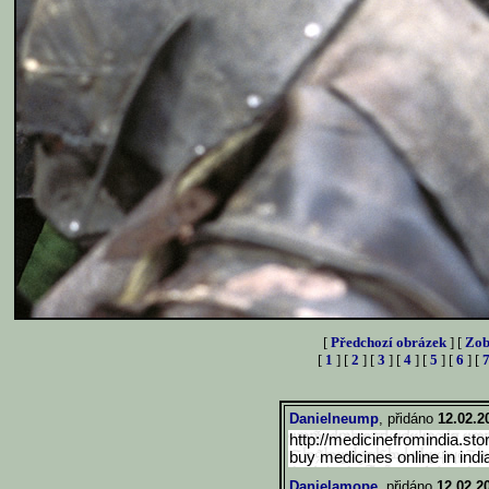
[
Předchozí obrázek
] [
Zob
[
1
] [
2
] [
3
] [
4
] [
5
] [
6
] [
Danielneump
, přidáno
12.02.2
http://medicinefromindia.sto
buy medicines online in indi
Danielamope
, přidáno
12.02.2