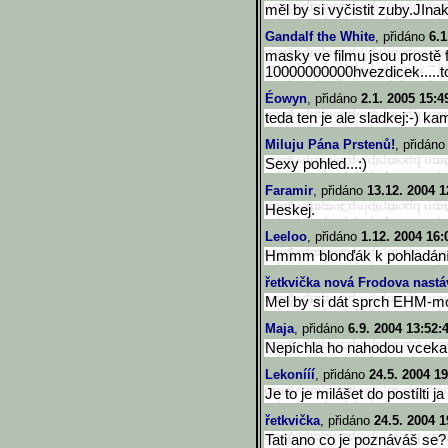
měl by si vyčistit zuby.JIna
Gandalf the White
, přidáno
6.1
masky ve filmu jsou prostě
10000000000hvezdicek.....to
Éowyn
, přidáno
2.1. 2005 15:4
teda ten je ale sladkej:-) k
Miluju Pána Prstenů!
, přidán
Sexy pohled...:)
Faramir
, přidáno
13.12. 2004 1
Heskej.
Leeloo
, přidáno
1.12. 2004 16:
Hmmm blonďák k pohladání
řetkvička nová Frodova nastáv
Mel by si dát sprch EHM-m
Maja
, přidáno
6.9. 2004 13:52:
Nepíchla ho nahodou vceka?
Lekonííí
, přidáno
24.5. 2004 19
Je to je milášet do postílti ja
řetkvička
, přidáno
24.5. 2004 1
Tati ano co je poznáváš se?