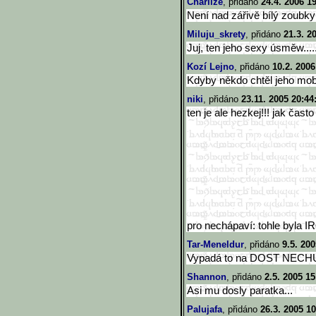
Charlize
, přidáno
24.4. 2006 1
Není nad zářivě bílý zoubky!
Miluju_skrety
, přidáno
21.3. 2
Juj, ten jeho sexy úsměw.....
Kozí Lejno
, přidáno
10.2. 2006
Kdyby někdo chtěl jeho mobi
niki
, přidáno
23.11. 2005 20:44
ten je ale hezkej!!! jak často si 
pro nechápaví: tohle byla 
Tar-Meneldur
, přidáno
9.5. 200
Vypadá to na DOST NECHU
Shannon
, přidáno
2.5. 2005 15
Asi mu dosly paratka...
Palujafa
, přidáno
26.3. 2005 10