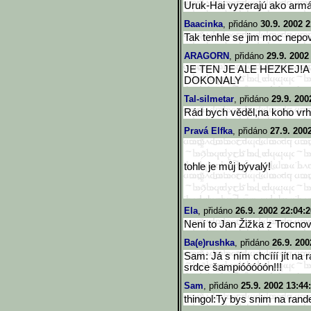
Uruk-Hai vyzerajú ako arm
Baacinka
, přidáno
30.9. 2002 2
Tak tenhle se jim moc nepo
ARAGORN
, přidáno
29.9. 2002
JE TEN JE ALE HEZKEJ!A
DOKONALY
Tal-silmetar
, přidáno
29.9. 200
Rád bych věděl,na koho vrhá
Pravá Elfka
, přidáno
27.9. 200
tohle je můj bývalý!
Ela
, přidáno
26.9. 2002 22:04:2
Není to Jan Žižka z Trocnov
Ba(e)rushka
, přidáno
26.9. 200
Sam: Já s ním chcííí jít na 
srdce šampióóóóón!!!
Sam
, přidáno
25.9. 2002 13:44
thingol:Ty bys snim na rande