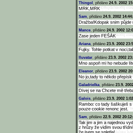
Thingol
, přidáno
24.9. 2002 15
MRK,MRK
Sam
, přidáno
24.9. 2002 14:44
Dražba!Kdopak snim půjde
Mance
, přidáno
24.9. 2002 12:
Zase jeden FEŠÁK
Ariana
, přidáno
23.9. 2002 23:
Fujky. Tohle potkat v noci,ta
Iluvatar
, přidáno
23.9. 2002 23
Mno aspoň mi ho nebude líto
Eleanor
, přidáno
23.9. 2002 20
No jo,tady to někdo přepísk
Galadrielka
, přidáno
23.9. 200
Dívej se na Chcete mě třeba
Galois
, přidáno
23.9. 2002 1:0
Rambo: co tady šaškuješ s
pouze cookie renonc jest.
Sam
, přidáno
22.9. 2002 20:12
Tak jim a jim a najednou vy
z hrůzy že vidím svou třídní
že jsem se spletla!