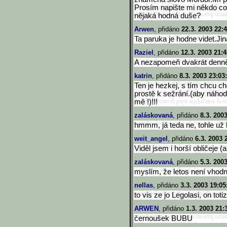
Prosím napište mi někdo co 
nějaká hodná duše?
Arwen
, přidáno
22.3. 2003 22:
Ta paruka je hodne videt.Ji
Raziel
, přidáno
12.3. 2003 21:4
A nezapomeň dvakrát denn
katrin
, přidáno
8.3. 2003 23:03
Ten je hezkej, s tím chcu c
prostě k sežrání.(aby náho
mě !)!!!
zaláskovaná
, přidáno
8.3. 200
hmmm, já teda ne, tohle už 
weit_angel
, přidáno
6.3. 2003 
Viděl jsem i horší obličeje (a
zaláskovaná
, přidáno
5.3. 200
myslím, že letos není vhodná
nellas
, přidáno
3.3. 2003 19:05
to vis ze jo Legolasi, on toti
ARWEN
, přidáno
1.3. 2003 21:
černoušek BUBU