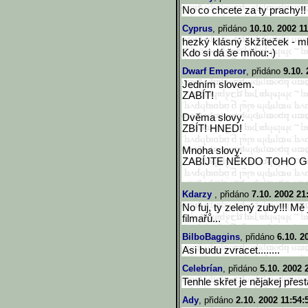
No co chcete za ty prachy!!
Cyprus
, přidáno
10.10. 2002 11
hezký klásný škžíteček - m
Kdo si dá še mňou:-)
Dwarf Emperor
, přidáno
9.10.
Jedním slovem.
ZABÍT!
Dvěma slovy.
ZBÍT! HNED!
Mnoha slovy.
ZABÍJTE NĚKDO TOHO G
Kdarzy
, přidáno
7.10. 2002 21
No fuj, ty zelený zuby!!! Mě j
filmařů...
BilboBaggins
, přidáno
6.10. 2
Asi budu zvracet........
Celebrían
, přidáno
5.10. 2002 
Tenhle skřet je nějakej přest
Ady
, přidáno
2.10. 2002 11:54: