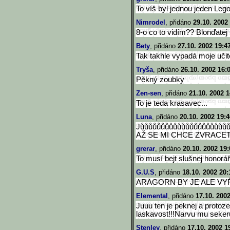
To víš byl jednou jeden Legol
Nimrodel
, přidáno
29.10. 2002
8-o co to vidím?? Blonďatej 
Bety
, přidáno
27.10. 2002 19:4
Tak takhle vypadá moje učitel
Tryša
, přidáno
26.10. 2002 16:
Pěkný zoubky
Zen-sen
, přidáno
21.10. 2002 1
To je teda krasavec...
Luna
, přidáno
20.10. 2002 19:4
Jůůůůůůůůůůůůůůůůůůůůů
AŽ SE MI CHCE ZVRACE
grerar
, přidáno
20.10. 2002 19:
To musí bejt slušnej honorář
G.U.S
, přidáno
18.10. 2002 20:
ARAGORN BY JE ALE VYŘÍDIL 
Elemental
, přidáno
17.10. 200
Juuu ten je peknej a protoze
laskavost!!!Narvu mu sekeru
Stenley
, přidáno
17.10. 2002 1