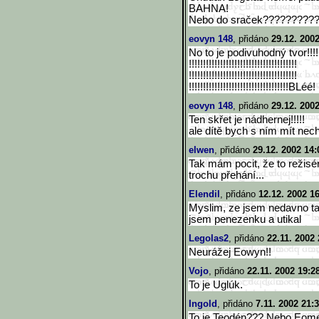
BAHNA!
Nebo do sraček?????????
eovyn 148
, přidáno
29.12. 200
No to je podivuhodný tvor!!!!!!
!!!!!!!!!!!!!!!!!!!!!!!!!
!!!!!!!!!!!!!
!!!!!!!!!!!!!!!!!!!!!!!!!
!!!!!!!!!!!!!
!!!!!!!!!!!!!!!!!!!!!!!!!
!!!!!!!!!!BLéé!
eovyn 148
, přidáno
29.12. 200
Ten skřet je nádhernej!!!!!
ale dítě bych s ním mít nech
elwen
, přidáno
29.12. 2002 14:
Tak mám pocit, že to režisé
trochu přehání...
Elendil
, přidáno
12.12. 2002 1
Myslim, ze jsem nedavno tako
jsem penezenku a utikal
Legolas2
, přidáno
22.11. 2002 
Neurážej Eowyn!!
Vojo
, přidáno
22.11. 2002 19:2
To je Uglúk.
Ingold
, přidáno
7.11. 2002 21:
To je Teodén??? Nebo Eomér