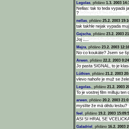
Legolas
, přidáno
1.3. 2003 14:
Nellas: tak to teda vypadá j
?
nellas
, přidáno
25.2. 2003 19:1
tak takhle nejak vypada muj
Gejscha
, přidáno
23.2. 2003 21
Joj .....
Mejra
, přidáno
23.2. 2003 12:1
No co koukáte? Jsem se šp
Arwen
, přidáno
22.2. 2003 0:24
Jo pasta SIGNAL, to je klas
Lúthien
, přidáno
21.2. 2003 20
vlevo nahoře je muž se že
Legolas.
, přidáno
21.2. 2003 2
To je vostrej film milluju ten 
arwen
, přidáno
20.2. 2003 21:0
myslíte že má dědu lesbu?
feel
, přidáno
19.2. 2003 15:09:
ASI SI HRAL SE VCELICK
Galadriel
, přidáno
16.2. 2003 2