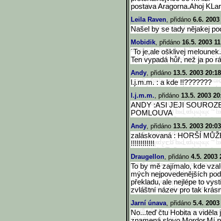
postava Aragorna.Ahoj KLa
Leila Raven
, přidáno
6.6. 2003
Našel by se tady nějakej p
Mobidik
, přidáno
16.5. 2003 11
´To je,ale ošklivej melounek.
Ten vypadá hůř, než ja po rá
Andy
, přidáno
13.5. 2003 20:18
l.j.m.m. : a kde !!???????
l.j.m.m.
, přidáno
13.5. 2003 20
ANDY :ASI JEJI SOUROZE
POMLOUVA
Andy
, přidáno
13.5. 2003 20:03
zaláskovaná : HORŠÍ MŮ
!!!!!!!!!!!!
Draugellon
, přidáno
4.5. 2003 
To by mě zajímalo, kde vzali 
mých nejpovedenějších podo
překladu, ale nejlépe to vy
zvláštní název pro tak krás
Jarní únava
, přidáno
5.4. 2003
No...teď čtu Hobita a viděla 
znamená slovo Mordor.Mí přát