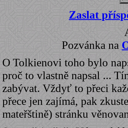
Zaslat přísp
Pozvánka na
O
O Tolkienovi toho bylo napsá
proč to vlastně napsal ... T
zabývat. Vždyť to přeci ka
přece jen zajímá, pak zkuste
mateřštině) stránku věnova