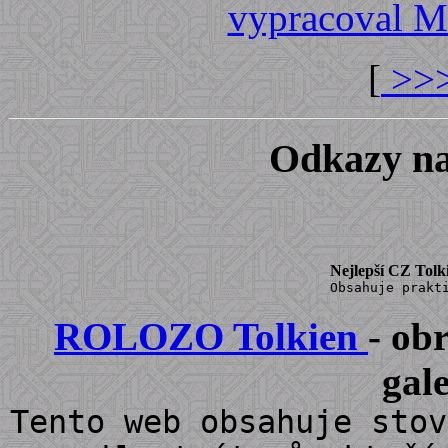
vypracoval M
[
>>>
Odkazy na
Nejlepší CZ Tolk
Obsahuje prakt
ROLOZO Tolkien
- o
gal
Tento web obsahuje stov