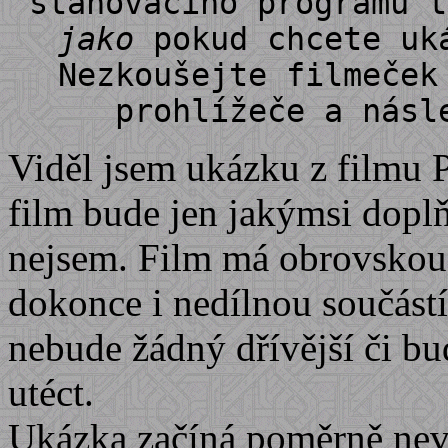
stahovacího programu 
jako
pokud chcete uká
Nezkoušejte filmeček
prohlížeče a násl
Viděl jsem ukázku z filmu P
film bude jen jakýmsi doplň
nejsem. Film má obrovskou 
dokonce i nedílnou součástí
nebude žádný dřívější či bu
utéct.
Ukázka začíná poměrně nev