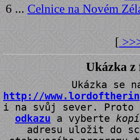
6 ...
Celnice na Novém Zélan
[
>>>
Ukázka z 
Ukázka se n
http://www.lordoftherin
i na svůj sever. Proto
odkazu
a vyberte
kop
adresu uložit do sc