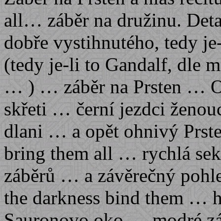
all… záběr na družinu. Det
dobře vystihnutého, tedy je
(tedy je-li to Gandalf, dle
… ) … záběr na Prsten … O
skřeti … černí jezdci ženou
dlani … a opět ohnivý Prst
bring them all … rychlá s
záběrů … a závěrečný pohle
the darkness bind them … ho
Sauronovo oko … modré zábl