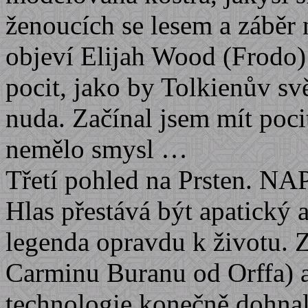
ženoucích se lesem a záběr 
objeví Elijah Wood (Frodo) 
pocit, jako by Tolkienův sv
nuda. Začínal jsem mít poc
nemělo smysl …
Třetí pohled na Prsten. 
Hlas přestává být apatický a
legenda opravdu k životu. Z
Carminu Buranu od Orffa) a 
technologie konečně dohnal