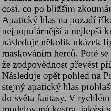
cosi, co po bližším zkoumán
Apatický hlas na pozadí říká
nejpopulárnější a nejlepší k
následuje několik ukázek fig
maskováním herců. Poté se o
že zodpovědnost převést pří
Následuje opět pohled na Pr
stejný apatický hlas prohla
do světa fantasy. V rychlém
modelovaná kostra, jakýsi s