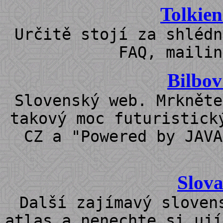
Tolkien
Určitě stojí za shlédn
FAQ, maili
Bilbov
Slovenský web. Mrkněte
takový moc futuristick
CZ a "Powered by JAVA
Slova
Další zajímavý sloven
atlas a nenechte si ují