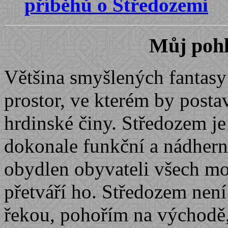
příběhů o Středozemi
Můj pohl
Většina smyšlených fantasy 
prostor, ve kterém by posta
hrdinské činy. Středozem je
dokonale funkční a nádherný
obydlen obyvateli všech mož
přetváří ho. Středozem není
řekou, pohořím na východě,