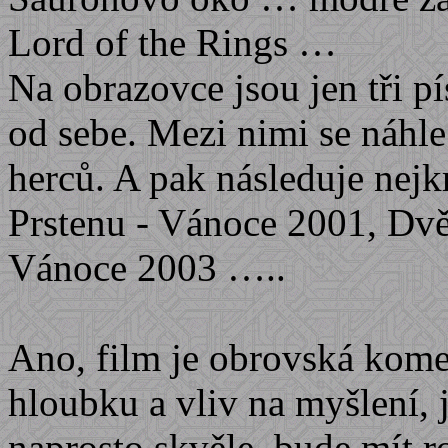
Lord of the Rings …
Na obrazovce jsou jen tři p
od sebe. Mezi nimi se náhle
herců. A pak následuje nej
Prstenu - Vánoce 2001, Dvě
Vánoce 2003 …..
Ano, film je obrovská kome
hloubku a vliv na myšlení,
naprosto skvěle, bude mít r