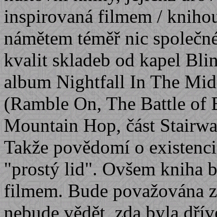
inspirovaná filmem / kniho
námětem téměř nic společn
kvalit skladeb od kapel Bli
album Nightfall In The Mid
(Ramble On, The Battle of 
Mountain Hop, část Stairwa
Takže povědomí o existenci 
"prostý lid". Ovšem kniha 
filmem. Bude považována za 
nebude vědět, zda byla dřív