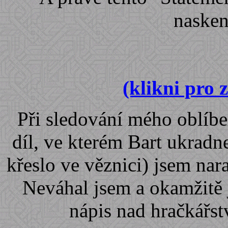
naskeno
(klikni pro 
Při sledování mého oblíb
díl, ve kterém Bart ukradne
křeslo ve věznici) jsem nar
Neváhal jsem a okamžitě 
nápis nad hračkářstv