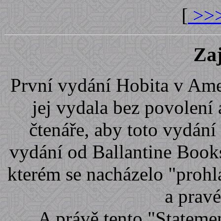
[
>>>
Zaj
První vydání Hobita v Amer
jej vydala bez povolení
čtenáře, aby toto vydání
vydání od Ballantine Books
kterém se nacházelo "prohlá
a prav
A právě tento "Stateme