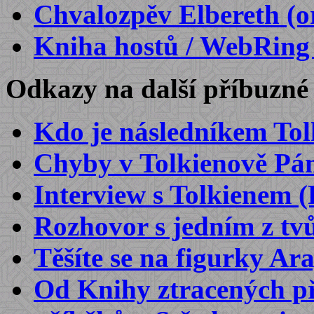
Chvalozpěv Elbereth (or
Kniha hostů / WebRing
Odkazy na další příbuzné
Kdo je následníkem Tol
Chyby v Tolkienově Pá
Interview s Tolkienem (
Rozhovor s jedním z tv
Těšíte se na figurky A
Od Knihy ztracených př