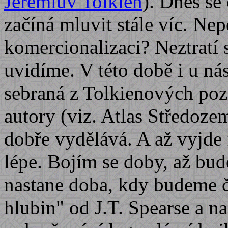
Jeremiův Tolkien
). Dnes se
začíná mluvit stále víc. Nep
komercionalizaci? Neztratí
uvidíme. V této době i u nás
sebraná z Tolkienových po
autory (viz. Atlas Středozem
dobře vydělává. A až vyjde 
lépe. Bojím se doby, až bud
nastane doba, kdy budeme č
hlubin" od J.T. Spearse a na