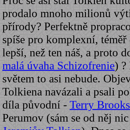
Proč se asi stal Tolkien ku
prodalo mnoho milionů výti
přírody? Perfektně proprac
spíše pro komplexní, téměř
lepší, než ten náš, a proto d
malá úvaha Schizofrenie
) ?
světem to asi nebude. Objevi
Tolkiena navázali a psali p
díla původní -
Terry Brooks
Perumov (sám se od něj nic 