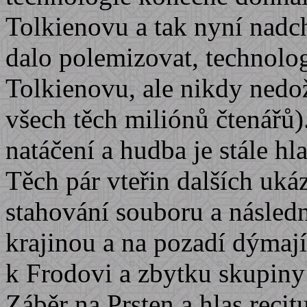
Tolkienovu a tak nyní nadc
dalo polemizovat, technolo
Tolkienovu, ale nikdy nedo
všech těch miliónů čtenářů)
natáčení a hudba je stále hl
Těch pár vteřin dalších ukáz
stahování souboru a násled
krajinou a na pozadí dýmajíc
k Frodovi a zbytku skupiny
Záběr na Prsten a hlas reci