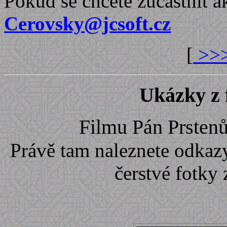
Pokud se chcete zúčastnit ak
Cerovsky@jcsoft.cz
[
>>>
U
kázky z 
Filmu Pán Prstenů
Právě tam naleznete odkazy
čerstvé fotky 