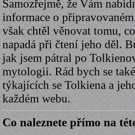
Samozřejmě, že Vám nabídnu
informace o připravovaném
však chtěl věnovat tomu, c
napadá při čtení jeho děl. B
jak jsem pátral po Tolkieno
mytologii. Rád bych se ta
týkajících se Tolkiena a jeh
každém webu.
Co naleznete přímo na tét