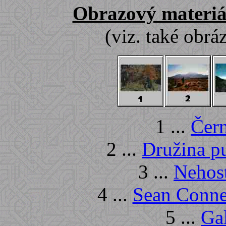
Obrazový materiá
(viz. také obr
1 ...
Čern
2 ...
Družina pu
3 ...
Nehost
4 ...
Sean Conne
5 ...
Gal