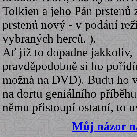
Tolkien a jeho Pán prstenů 
prstenů nový - v podání rež
vybraných herců. ).
Ať již to dopadne jakkoliv,
pravděpodobně si ho pořídí
možná na DVD). Budu ho vša
na dortu geniálního příběhu
němu přistoupí ostatní, to u
Můj názor na