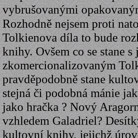
vybrušovanými opakovaným
Rozhodně nejsem proti nato
Tolkienova díla to bude ro
knihy. Ovšem co se stane s 
zkomercionalizovaným Tolki
pravděpodobně stane kulto
stejná či podobná mánie ja
jako hračka ? Nový Aragorn
vzhledem Galadriel? Desít
kultovní knihy, jejichž úr